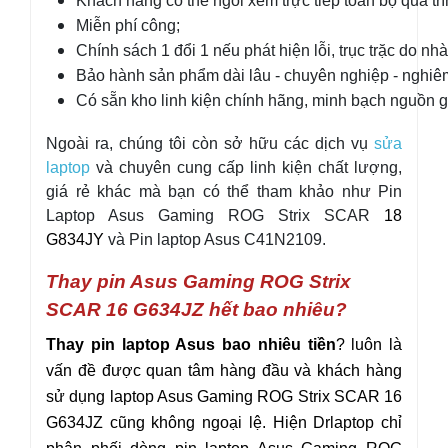
Khách hàng có thể ngồi xem trực tiếp toàn bộ quá trì
Miễn phí công;
Chính sách 1 đổi 1 nếu phát hiện lỗi, trục trặc do nhà
Bảo hành sản phẩm dài lâu - chuyên nghiệp - nghiêm
Có sẵn kho linh kiện chính hãng, minh bạch nguồn g
Ngoài ra, chúng tôi còn sở hữu các dịch vụ
sửa
laptop
và chuyên cung cấp linh kiện chất lượng,
giá rẻ khác mà bạn có thể tham khảo như
Pin
Laptop Asus Gaming ROG Strix SCAR
18
G834JY
và
Pin laptop Asus C41N2109
.
Thay pin Asus Gaming ROG Strix
SCAR 16 G634JZ hết bao nhiêu?
Thay pin laptop Asus bao nhiêu tiền
? luôn là
vấn đề được quan tâm hàng đầu và khách hàng
sử dụng laptop Asus
Gaming ROG Strix SCAR
16
G634JZ
cũng không ngoại lệ. Hiện Drlaptop chỉ