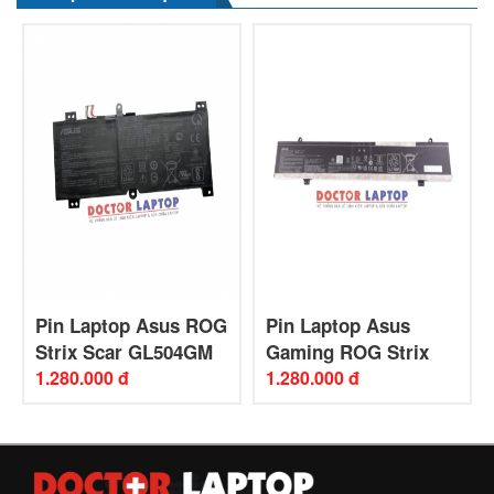
Pin Laptop Asus ROG
Pin Laptop Asus
Strix Scar GL504GM
Gaming ROG Strix
1.280.000 đ
SCAR 18 G834JY
1.280.000 đ