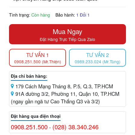
Tình trạng:
Còn hàng
Bảo hành:
1 Đổi 1
Mua Ngay
Đặt Hàng Trực Tiếp Qua Zalo
TƯ VẤN 1
TƯ VẤN 2
0908.251.500 (Mr.Thiện)
0989.233.024 (Mr.Tùng)
Địa chỉ bán hàng:
179 Cách Mạng Tháng 8, P.5, Q.3, TP.HCM
91A đường 3/2, Phường 11, Quận 10, TP.HCM
(ngay gần ngã tư Cao Thắng Q3 và 3/2)
Đặt hàng qua điện thoại
0908.251.500
(028) 38.340.246
-