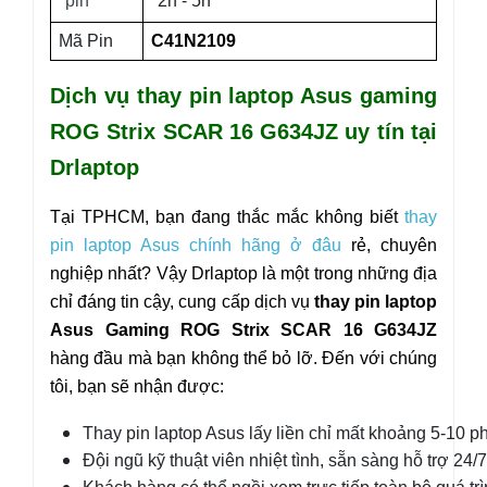
pin
2h - 5h
Mã Pin
C41N2109
Dịch vụ thay pin laptop Asus gaming
ROG Strix SCAR 16 G634JZ uy tín tại
Drlaptop
Tại TPHCM, bạn đang thắc mắc không biết
thay
pin laptop Asus chính hãng ở đâu
rẻ, chuyên
nghiệp nhất? Vậy Drlaptop là một trong những địa
chỉ đáng tin cậy, cung cấp dịch vụ
thay pin laptop
Asus
Gaming ROG Strix SCAR
16 G6
34JZ
hàng đầu mà bạn không thể bỏ lỡ. Đến với chúng
tôi, bạn sẽ nhận được:
Thay pin laptop Asus lấy liền chỉ mất khoảng 5-10 ph
Đội ngũ kỹ thuật viên nhiệt tình, sẵn sàng hỗ trợ 24/7