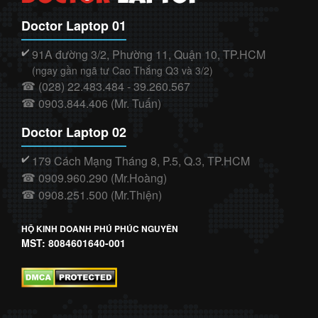
Doctor Laptop 01
91A đường 3/2, Phường 11, Quận 10, TP.HCM
✔️
(ngay gần ngã tư Cao Thắng Q3 và 3/2)
(028) 22.483.484 - 39.260.567
☎
0903.844.406 (Mr. Tuấn)
☎
Doctor Laptop 02
179 Cách Mạng Tháng 8, P.5, Q.3, TP.HCM
✔️
0909.960.290 (Mr.Hoàng)
☎
0908.251.500 (Mr.Thiện)
☎
HỘ KINH DOANH PHÚ PHÚC NGUYÊN
MST: 8084601640-001