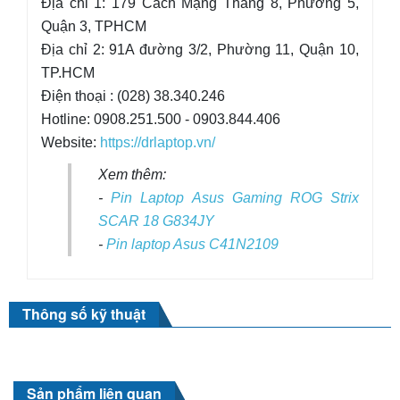
Địa chỉ 1: 179 Cách Mạng Tháng 8, Phường 5,
Quận 3, TPHCM
Địa chỉ 2: 91A đường 3/2, Phường 11, Quận 10,
TP.HCM
Điện thoại : (028) 38.340.246
Hotline: 0908.251.500 - 0903.844.406
Website:
https://drlaptop.vn/
Xem thêm:
-
Pin Laptop Asus Gaming ROG Strix
SCAR 18 G834JY
-
Pin laptop Asus C41N2109
Thông số kỹ thuật
Sản phẩm liên quan