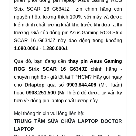
phân phối dòng pin laptop Asus
Gaming ROG
Strix SCAR
16 G634JZ
zin chính hãng còn
nguyên hộp, tương thích 100% với máy và được
kiểm định chất lượng khắt khe trước khi đưa ra thị
trường. Giá của dòng pin Asus
Gaming ROG Strix
SCAR
16 G634JZ
này dao động trong khoảng
1.080.000đ - 1.280.000đ
.
Qua đó, bạn đang cần
thay pin Asus
Gaming
ROG Strix SCAR 16 G634JZ
chính hãng -
chuyên nghiệp - giá tốt tại TPHCM? Hãy gọi ngay
cho
Drlaptop
qua số
0903.844.406
(Mr. Tuấn)
hoặc
0908.251.500
(Mr.Thiện) để được tư vấn kỹ
hơn về dòng pin laptop chất lượng này.
Mọi thông tin xin vui lòng liên hệ:
TRUNG TÂM SỬA CHỮA LAPTOP DOCTOR
LAPTOP