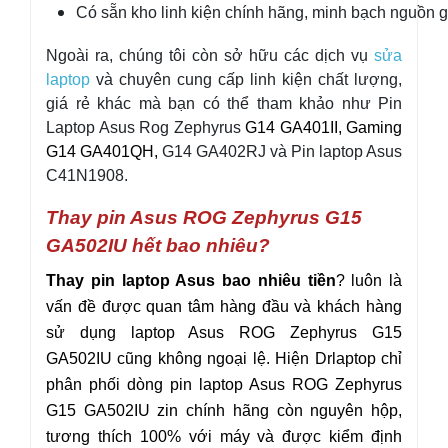
Có sẵn kho linh kiện chính hãng, minh bạch nguồn g
Ngoài ra, chúng tôi còn sở hữu các dịch vụ
sửa
laptop
và chuyên cung cấp linh kiện chất lượng,
giá rẻ khác mà bạn có thể tham khảo như
Pin
Laptop Asus Rog Zephyrus
G14 GA401II, Gaming
G14
GA401QH
,
G14 GA402RJ và
Pin laptop Asus
C41N1908.
Thay pin Asus ROG Zephyrus G15
GA502IU hết bao nhiêu?
Thay pin laptop Asus bao nhiêu tiền
? luôn là
vấn đề được quan tâm hàng đầu và khách hàng
sử dụng laptop Asus
ROG Zephyrus
G15
GA502IU
cũng không ngoại lệ. Hiện Drlaptop chỉ
phân phối dòng pin laptop Asus
ROG Zephyrus
G15
GA502IU
zin chính hãng còn nguyên hộp,
tương thích 100% với máy và được kiểm định