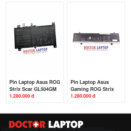
Pin Laptop Asus ROG
Pin Laptop Asus
Strix Scar GL504GM
Gaming ROG Strix
1.280.000 đ
SCAR 16 G634JZ
1.280.000 đ