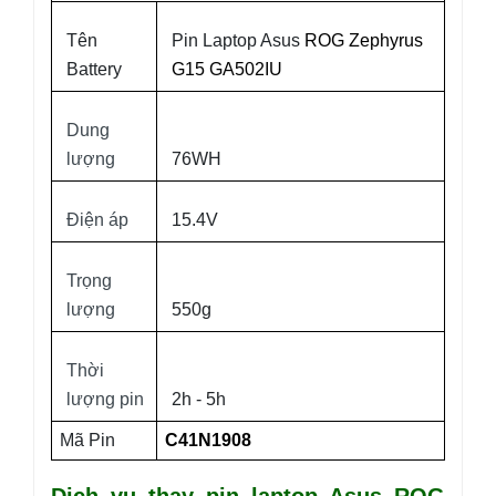
Tên
Pin Laptop Asus
ROG Zephyrus
Battery
G15
GA502IU
Dung
lượng
76WH
Điện áp
15.4V
Trọng
lượng
550g
Thời
lượng pin
2h - 5h
Mã Pin
C41N1908
Dịch vụ thay pin laptop Asus ROG