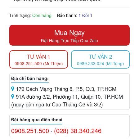
Tình trạng:
Còn hàng
Bảo hành:
1 Đổi 1
Mua Ngay
Đặt Hàng Trực Tiếp Qua Zalo
TƯ VẤN 1
TƯ VẤN 2
0908.251.500 (Mr.Thiện)
0989.233.024 (Mr.Tùng)
Địa chỉ bán hàng:
179 Cách Mạng Tháng 8, P.5, Q.3, TP.HCM
91A đường 3/2, Phường 11, Quận 10, TP.HCM
(ngay gần ngã tư Cao Thắng Q3 và 3/2)
Đặt hàng qua điện thoại
0908.251.500
(028) 38.340.246
-