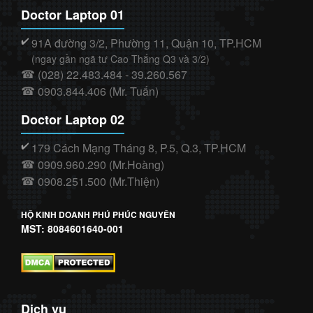
Doctor Laptop 01
91A đường 3/2, Phường 11, Quận 10, TP.HCM
✔️
(ngay gần ngã tư Cao Thắng Q3 và 3/2)
(028) 22.483.484 - 39.260.567
☎
0903.844.406 (Mr. Tuấn)
☎
Doctor Laptop 02
179 Cách Mạng Tháng 8, P.5, Q.3, TP.HCM
✔️
0909.960.290 (Mr.Hoàng)
☎
0908.251.500 (Mr.Thiện)
☎
HỘ KINH DOANH PHÚ PHÚC NGUYÊN
MST: 8084601640-001
Dịch vụ