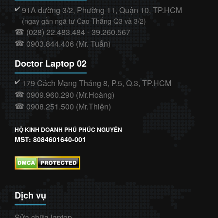
91A đường 3/2, Phường 11, Quận 10, TP.HCM
✔️
(ngay gần ngã tư Cao Thắng Q3 và 3/2)
(028) 22.483.484 - 39.260.567
☎
0903.844.406 (Mr. Tuấn)
☎
Doctor Laptop 02
179 Cách Mạng Tháng 8, P.5, Q.3, TP.HCM
✔️
0909.960.290 (Mr.Hoàng)
☎
0908.251.500 (Mr.Thiện)
☎
HỘ KINH DOANH PHÚ PHÚC NGUYÊN
MST: 8084601640-001
Dịch vụ
Sửa chữa laptop