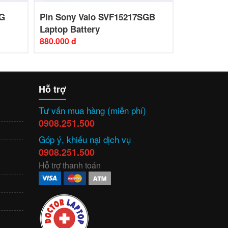
SG
Pin Sony Vaio SVF15217SGB
Pin Sony 
Laptop Battery
Laptop Bat
880.000 đ
880.000 đ
Hỗ trợ
Tư vấn mua hàng (miễn phí)
0908.251.500
Góp ý, khiếu nại dịch vụ
0908.251.500
Hỗ trợ thanh toán