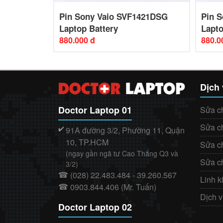
4328SG
Pin Sony Vaio SVF1421DSG
Pin S
Laptop Battery
Lapto
880.000 đ
880.0
Dịch
Doctor Laptop 01
Sửa c
Sửa c
91A đường 3/2, Phường 11, Quận
✔️
10, TP.HCM
Sửa c
(ngay gần ngã tư Cao Thắng Q3 và
Sửa c
3/2)
(028) 22.483.484 - 39.260.567
☎
Linh k
0903.844.406 (Mr. Tuấn)
☎
Dịch 
Doctor Laptop 02