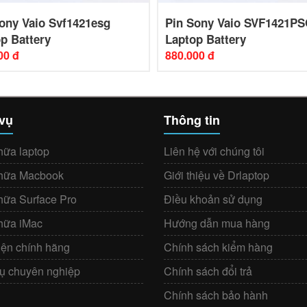
ony Vaio Svf1421esg
Pin Sony Vaio SVF1421P
p Battery
Laptop Battery
00 đ
880.000 đ
 vụ
Thông tin
hữa laptop
Liên hệ với chúng tôi
hữa Macbook
Giới thiệu về Drlaptop
hữa Surface Pro
Điều khoản sử dụng
hữa iMac
Hướng dẫn mua hàng
iện chính hãng
Chính sách kiểm hàng
vụ chuyên nghiệp
Chính sách đổi trả
Chính sách bảo hành