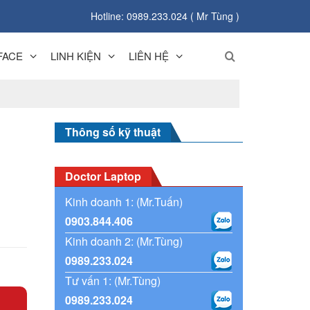
Hotline: 0989.233.024 ( Mr Tùng )
FACE
LINH KIỆN
LIÊN HỆ
Thông số kỹ thuật
Doctor Laptop
Kinh doanh 1: (Mr.Tuấn)
0903.844.406
Kinh doanh 2: (Mr.Tùng)
0989.233.024
Tư vấn 1: (Mr.Tùng)
0989.233.024