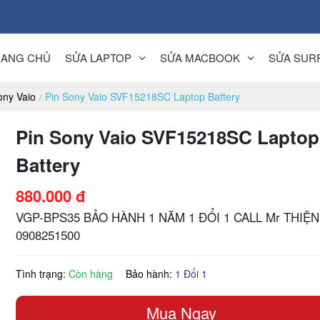
RANG CHỦ
SỬA LAPTOP
SỬA MACBOOK
SỬA SUR
ony Vaio
Pin Sony Vaio SVF15218SC Laptop Battery
Pin Sony Vaio SVF15218SC Laptop
Battery
880.000 đ
VGP-BPS35 BẢO HÀNH 1 NĂM 1 ĐỔI 1 CALL Mr THIỆN
0908251500
Tình trạng:
Còn hàng
Bảo hành:
1 Đổi 1
Mua Ngay