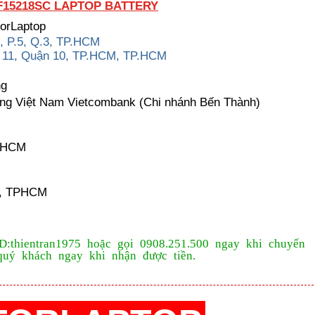
F15218SC LAPTOP BATTERY
torLaptop
, P.5, Q.3, TP.HCM
g 11, Quận 10, TP.HCM, TP.HCM
ng
ng Việt Nam Vietcombank (Chi nhánh Bến Thành)
P.HCM
k, TPHCM
ID:thientran1975 hoặc gọi 0908.251.500 ngay khi chuyển
quý khách ngay khi nhận được tiền.