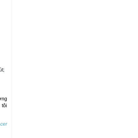
t;
ợng 
tôi 
Acer