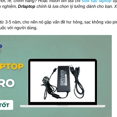
mới, rẻ, chính hãng? Hoặc muốn tìm địa chỉ 
sửa sạc laptop
 uy
 nghiệm, 
Drlaptop
 chính là lựa chọn lý tưởng dành cho bạn. 
 từ 3-5 năm, cho nên nó gặp vấn đề hư hỏng, sạc không vào pin
huộc với người dùng.