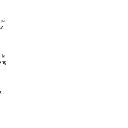
iải 
y.
tại 
ợng 
g;