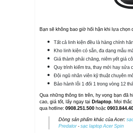
Bạn sẽ không bao giờ hối hận khi lựa chọn dị
Tất cả linh kiện đều là hàng chính h
Kho linh kiện có sẵn, đa dạng mẫu m
Giá thành phải chăng, niêm yết giá cô
Quy trình kiểm tra, thay mới hay sửa
Đội ngũ nhân viên kỹ thuật chuyên mô
Bảo hành lỗi 1 đổi 1 trong vòng 12 th
Qua những thông tin trên, hy vọng bạn đã hi
cao, giá tốt, lấy ngay tại 
Drlaptop
. Mọi thắc
qua hotline: 
0908.251.500
 hoặc 
0903.844.4
Dòng sản phẩm khác của Acer: 
sạ
Predator
-
sạc laptop Acer Spin