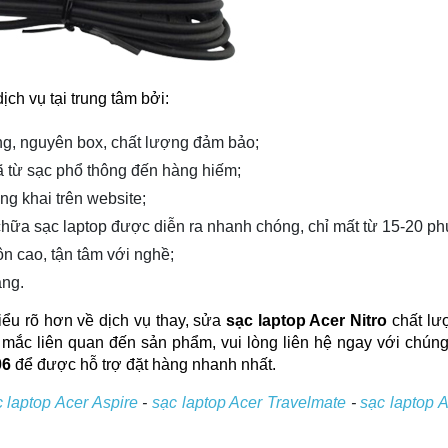
ch vụ tại trung tâm bởi:
ãng, nguyên box, chất lượng đảm bảo;
ã từ sạc phổ thông đến hàng hiếm;
ng khai trên website;
 chữa sạc laptop được diễn ra nhanh chóng, chỉ mất từ 15-20 phú
n cao, tận tâm với nghề;
áng.
ểu rõ hơn về dịch vụ thay, sửa 
sạc laptop Acer Nitro 
chất lư
 mắc liên quan đến sản phẩm, vui lòng liên hệ ngay với chúng 
06
 để được hỗ trợ đặt hàng nhanh nhất.
c laptop Acer Aspire
-
sạc laptop Acer Travelmate
-
sạc laptop 