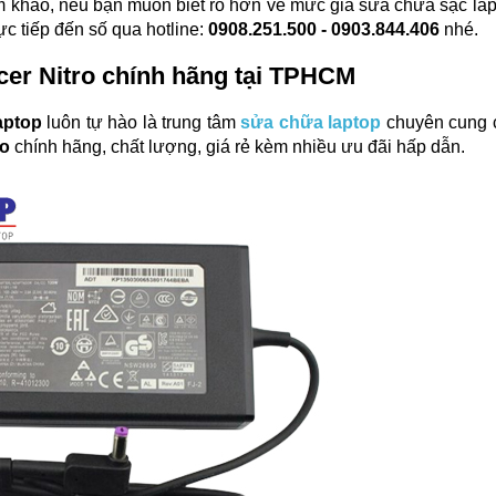
am khảo, nếu bạn muốn biết rõ hơn về mức giá sửa chữa sạc lap
c tiếp đến số qua hotline: 
0908.251.500 - 0903.844.406
 nhé.
Acer Nitro chính hãng tại TPHCM
aptop
 luôn tự hào là trung tâm 
sửa chữa laptop
 chuyên cung 
ro
 chính hãng, chất lượng, giá rẻ kèm nhiều ưu đãi hấp dẫn.