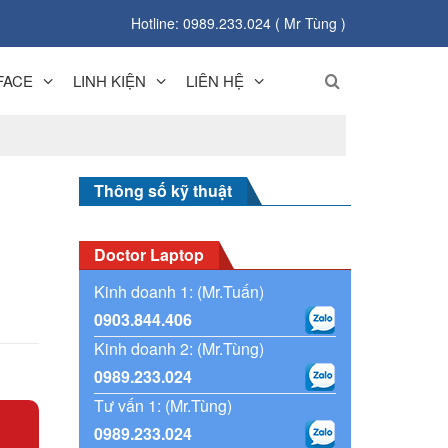
Hotline: 0989.233.024 ( Mr Tùng )
FACE
LINH KIỆN
LIÊN HỆ
Thông số kỹ thuật
Doctor Laptop
Kinh doanh 1: (Mr.Tuấn)
0903.844.406
Kinh doanh 2: (Mr.Tùng)
0989.233.024
Tư vấn 1: (Mr.Tùng)
0989.233.024