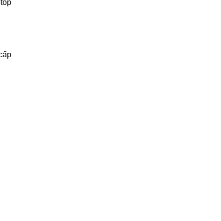
top 
cấp 