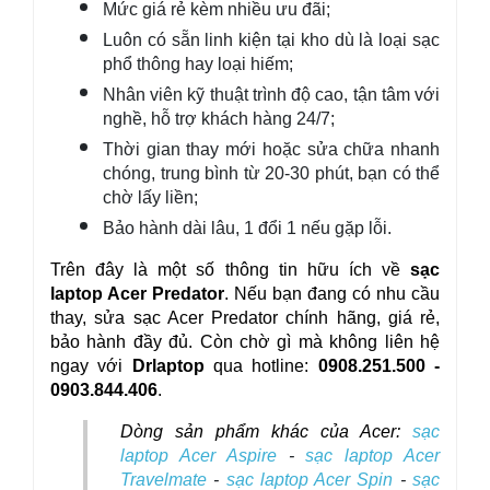
Mức giá rẻ kèm nhiều ưu đãi;
Luôn có sẵn linh kiện tại kho dù là loại sạc 
phổ thông hay loại hiếm;
Nhân viên kỹ thuật trình độ cao, tận tâm với 
nghề, hỗ trợ khách hàng 24/7;
Thời gian thay mới hoặc sửa chữa nhanh 
chóng, trung bình từ 20-30 phút, bạn có thể 
chờ lấy liền;
Bảo hành dài lâu, 1 đổi 1 nếu gặp lỗi.
Trên đây là một số thông tin hữu ích về 
sạc 
laptop Acer Predator
. Nếu bạn đang có nhu cầu 
thay, sửa sạc Acer Predator chính hãng, giá rẻ, 
bảo hành đầy đủ. Còn chờ gì mà không liên hệ 
ngay với 
Drlaptop
 qua hotline: 
0908.251.500 - 
0903.844.406
.
Dòng sản phẩm khác của Acer: 
sạc
laptop Acer Aspire
-
sạc laptop Acer
Travelmate
-
sạc laptop Acer Spin
-
sạc