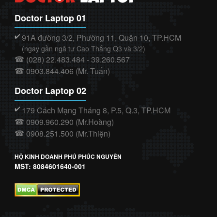
Doctor Laptop 01
91A đường 3/2, Phường 11, Quận 10, TP.HCM
✔️
(ngay gần ngã tư Cao Thắng Q3 và 3/2)
(028) 22.483.484 - 39.260.567
☎
0903.844.406 (Mr. Tuấn)
☎
Doctor Laptop 02
179 Cách Mạng Tháng 8, P.5, Q.3, TP.HCM
✔️
0909.960.290 (Mr.Hoàng)
☎
0908.251.500 (Mr.Thiện)
☎
HỘ KINH DOANH PHÚ PHÚC NGUYÊN
MST: 8084601640-001