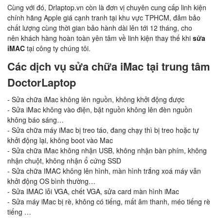
Cùng với đó, Drlaptop.vn còn là đơn vị chuyên cung cấp linh kiện
chính hãng Apple giá cạnh tranh tại khu vực TPHCM, đảm bảo
chất lượng cùng thời gian bảo hành dài lên tới 12 tháng, cho
nên khách hàng hoàn toàn yên tâm về linh kiện thay thế khi
sửa
iMAC
tại công ty chúng tôi.
Các dịch vụ sửa chữa iMac tại trung tâm
DoctorLaptop
- Sửa chữa iMac không lên nguồn, không khởi động được
- Sửa iMac không vào điện, bật nguồn không lên đèn nguồn
không báo sáng…
- Sửa chữa máy iMac bị treo táo, đang chạy thì bị treo hoặc tự
khởi động lại, không boot vào Mac
- Sửa
chữa
iMac không nhận USB, không nhận bàn phím, không
nhận chuột, không nhận ổ cứng SSD
- Sửa
chữa
IMAC không lên hình, màn hình trắng xoá máy vẫn
khởi động OS bình thường…
- Sửa IMAC lỗi VGA, chết VGA, sửa card màn hình iMac
- Sửa máy iMac bị rè, không có tiếng, mất âm thanh, méo tiếng rè
tiếng …