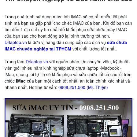
Trong quá trình sử dụng máy tính IMAC sẽ có rất nhiều lỗi phát
sinh mà bạn sẽ gặp phải cho chiếc IMAC của bạn. Khi đó bạn cần
tìm đến 1 địa chỉ uy tín nhất để khắc phục sửa chữa máy IMAC
của bạn sao cho hoạt động trở lại bình thường tốt hơn.
Drlaptop.vn
là đơn vị hàng đầu cung cấp các dịch vụ
sửa chữa
IMAC chuyên nghiệp tại TPHCM
với chất lượng tốt nhất.
Trung tâm
Drlaptop.vn
với nguồn nhân lực chuyên viên, kỹ thuật
viên giỏi nhiều năm kinh nghiệp sửa chữa laptop -Macbook -
iMac, chúng tôi tự tin sẽ khắc phục và sửa chữa tất cả các lỗi trên
chiếc
iMac
của bạn một cách tốt nhất, an toàn chính xác nhất và
nhanh nhất. Hotline tư vấn:
0908.251.500 (Mr. Thiện)