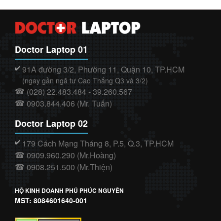
Doctor Laptop 01
91A đường 3/2, Phường 11, Quận 10, TP.HCM
✔️
(ngay gần ngã tư Cao Thắng Q3 và 3/2)
(028) 22.483.484 - 39.260.567
☎
0903.844.406 (Mr. Tuấn)
☎
Doctor Laptop 02
179 Cách Mạng Tháng 8, P.5, Q.3, TP.HCM
✔️
0909.960.290 (Mr.Hoàng)
☎
0908.251.500 (Mr.Thiện)
☎
HỘ KINH DOANH PHÚ PHÚC NGUYÊN
MST: 8084601640-001