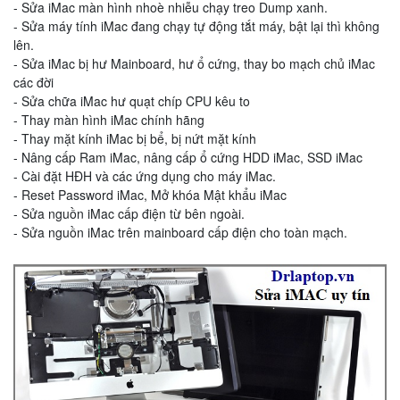
- Sửa iMac màn hình nhoè nhiễu chạy treo Dump xanh.
- Sửa máy tính iMac đang chạy tự động tắt máy, bật lại thì không
lên.
- Sửa iMac bị hư Mainboard, hư ổ cứng, thay bo mạch chủ iMac
các đời
- Sửa
chữa iMac hư quạt chíp CPU kêu to
- Thay màn hình iMac chính hãng
- Thay mặt kính iMac bị bể, bị nứt mặt kính
- Nâng cấp Ram iMac, nâng cấp ổ cứng HDD iMac, SSD iMac
- Cài đặt HĐH và các ứng dụng cho máy iMac.
- Reset Password iMac, Mở khóa Mật khẩu iMac
- Sửa nguồn iMac cấp điện từ bên ngoài.
- Sửa nguồn iMac trên mainboard cấp điện cho toàn mạch.