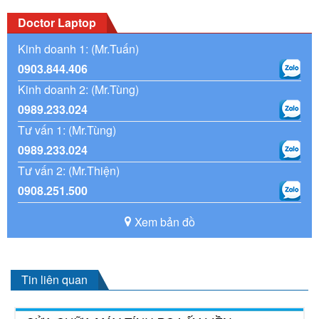
Doctor Laptop
Kinh doanh 1: (Mr.Tuấn)
0903.844.406
Kinh doanh 2: (Mr.Tùng)
0989.233.024
Tư vấn 1: (Mr.Tùng)
0989.233.024
Tư vấn 2: (Mr.Thiện)
0908.251.500
Xem bản đồ
Tin liên quan