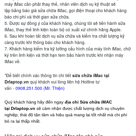
máy iMac cần phải thay thế, nhân viên dịch vụ kỹ thuật sẽ
lập bảng báo giá sửa chữa iMac, gọi điện thoại cho khách hàng
báo chi phí và thời gian sửa chữa.
5. Được sự đồng ý của khách hàng, chúng tôi sẽ tiến hành sửa
iMac, thay thế linh kiện toàn bộ có xuất xứ chính hãng Apple.
6. Sau khi hoàn tất dịch vụ sửa chữa và kiểm tra chất lượng kỹ
càng trước khi thông báo cho khách hàng.
7. Khách hàng kiểm tra kỹ lưỡng cấu hình của máy tính iMac, chữ
ký trên linh kiện và thời hạn tem bảo hành trước khi nhận máy
iMac về.
*Để biết chính xác
thông tin chi tiết
sửa chữa iMac tại
Drlaptop.vn
quý khách vui lòng liên hệ Hotline tư
vấn -
0908.251.500 (Mr. Thiện)
Quý khách hàng hãy đến ngay
địa chỉ Sửa chữa iMAC
tại
Drlaptop.vn
sẽ cảm nhận được chất lượng dịch vụ chuyên
nghiệp, thái độ tận tâm và hiệu quả mang lại tốt nhất mà chi phí
bỏ ra lại thấp nhất.
Hiện tại dịch vụ sửa chửa iMac tận nhà của