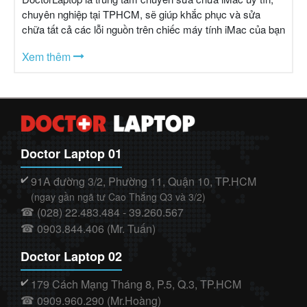
chuyên nghiệp tại TPHCM, sẽ giúp khắc phục và sửa
chữa tất cả các lỗi nguồn trên chiếc máy tính iMac của bạn
một cách tốt nhất, an toàn chính xác nhất và nhanh nhất.
Xem thêm
Doctor Laptop 01
91A đường 3/2, Phường 11, Quận 10, TP.HCM
✔️
(ngay gần ngã tư Cao Thắng Q3 và 3/2)
(028) 22.483.484 - 39.260.567
☎
0903.844.406 (Mr. Tuấn)
☎
Doctor Laptop 02
179 Cách Mạng Tháng 8, P.5, Q.3, TP.HCM
✔️
0909.960.290 (Mr.Hoàng)
☎