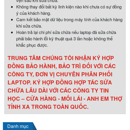
vẹn sau khi sửa chữa.
Không thay đổi bất kỳ linh kiện nào khi chưa có sự đồng
ý của khách hàng.
Cam kết bảo mật dữ liệu trong máy tính của khách hàng
khi sửa chữa.
Hoàn trả lại chi phí sửa chữa nếu laptop đã sửa chữa
phải bảo hành lỗi kỹ thuật quá 3 lần hoặc không thể
khắc phục được.
TRUNG TÂM CHÚNG TÔI NHẬN KÝ HỢP
ĐỒNG BẢO HÀNH, BẢO TRÌ ĐỐI VỚI CÁC
CÔNG TY, ĐƠN VỊ CHUYÊN PHÂN PHỐI
LAPTOP. KÝ HỢP ĐỒNG HỢP TÁC SỬA
CHỮA LÂU DÀI VỚI CÁC CÔNG TY TIN
HỌC – CỬA HÀNG - MỐI LÁI - ANH EM THỢ
TỈNH XA TRONG TOÀN QUỐC.
Danh mục