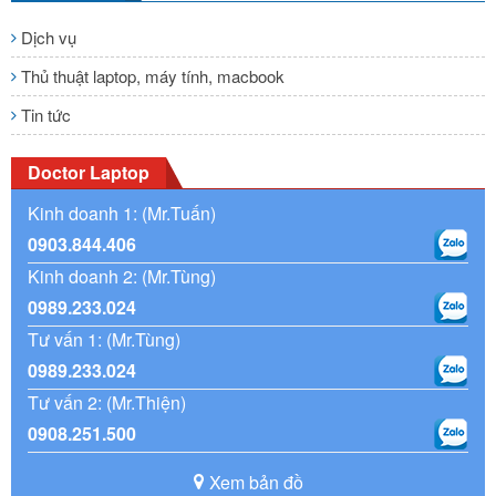
Dịch vụ
Thủ thuật laptop, máy tính, macbook
Tin tức
Doctor Laptop
Kinh doanh 1: (Mr.Tuấn)
0903.844.406
Kinh doanh 2: (Mr.Tùng)
0989.233.024
Tư vấn 1: (Mr.Tùng)
0989.233.024
Tư vấn 2: (Mr.Thiện)
0908.251.500
Xem bản đồ