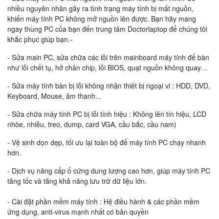
nhiều nguyên nhân gây ra tình trạng máy tính bị mất nguồn,
khiến máy tính PC không mở nguồn lên được. Bạn hãy mang
ngay thùng PC của bạn đến trung tâm Doctorlaptop để chúng tôi
khắc phục giúp bạn.-
- Sửa main PC, sửa chữa các lỗi trên mainboard máy tính để bàn
như lỗi chết tụ, hở chân chip, lỗi BIOS, quạt nguồn không quay…
- Sửa máy tính bàn bị lỗi không nhận thiết bị ngoại vi : HDD, DVD,
Keyboard, Mouse, âm thanh...
- Sửa chữa máy tính PC bị lỗi tính hiệu : Không lên tín hiệu, LCD
nhòe, nhiễu, treo, dump, card VGA, cầu bắc, cầu nam)
- Vệ sinh dọn dẹp, tối ưu lại toàn bộ để máy tính PC chạy nhanh
hơn.
- Dịch vụ nâng cấp ổ cứng dung lượng cao hơn, giúp máy tính PC
tăng tốc và tăng khả năng lưu trữ dữ liệu lớn.
- Cài đặt phần mềm máy tính : Hệ điều hành & các phần mềm
ứng dụng, anti-virus mạnh nhất có bản quyền