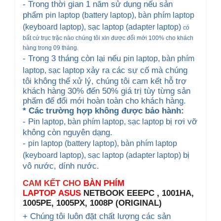
- Trong thời gian 1 năm sử dụng nếu sản
phẩm
pin laptop (battery laptop), bàn phím laptop
(keyboard
laptop), sạc laptop (adapter laptop)
có
bất cứ trục trặc nào chúng tôi xin được đổi mới 100% cho khách
hàng trong 09 tháng.
- Trong 3 tháng còn lại nếu
pin laptop, bàn phím
xảy ra các sự cố mà chúng
laptop
, sạc laptop
tôi không thể xử lý, chúng tôi cam kết hỗ trợ
khách hàng 30% đến 50% giá trị tùy từng sản
phẩm để đổi mới hoàn toàn cho khách hàng.
* Các trường hợp không được bảo hành:
- P
bị rơi vỡ
in laptop, bàn phím laptop
, sạc laptop
không còn nguyên dạng.
-
pin laptop (battery laptop), bàn phím laptop
bị
(keyboard
laptop), sạc laptop (adapter laptop)
vô nước, dính nước.
CAM KẾT CHO
BÀN PHÍM
LAPTOP
ASUS
NETBOOK EEEPC , 1001HA,
1005PE, 1005PX, 1008P (ORIGINAL)
+ Chúng tôi luôn đặt chất lượng các sản