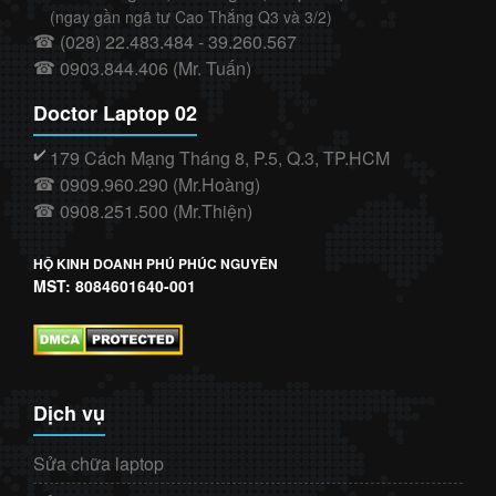
(ngay gần ngã tư Cao Thắng Q3 và 3/2)
(028) 22.483.484 - 39.260.567
☎
0903.844.406 (Mr. Tuấn)
☎
Doctor Laptop 02
179 Cách Mạng Tháng 8, P.5, Q.3, TP.HCM
✔️
0909.960.290 (Mr.Hoàng)
☎
0908.251.500 (Mr.Thiện)
☎
HỘ KINH DOANH PHÚ PHÚC NGUYÊN
MST: 8084601640-001
Dịch vụ
Sửa chữa laptop