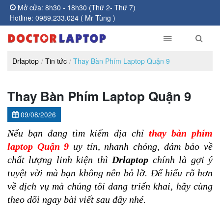
Mở cửa: 8h30 - 18h30 (Thứ 2- Thứ 7)
Hotline: 0989.233.024 ( Mr Tùng )
Drlaptop
Tin tức
Thay Bàn Phím Laptop Quận 9
Thay Bàn Phím Laptop Quận 9
09/08/2026
Nếu bạn đang tìm kiếm địa chỉ 
thay bàn phím 
laptop Quận 9
 uy tín, nhanh chóng, đảm bảo về 
chất lượng linh kiện thì
 Drlaptop 
chính là gợi ý 
tuyệt vời mà bạn không nên bỏ lỡ. Để hiểu rõ hơn 
về dịch vụ mà chúng tôi đang triển khai, hãy cùng 
theo dõi ngay bài viết sau đây nhé.