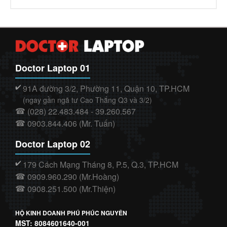
Doctor Laptop 01
91A đường 3/2, Phường 11, Quận 10, TP.HCM
✔️
(ngay gần ngã tư Cao Thắng Q3 và 3/2)
(028) 22.483.484 - 39.260.567
☎
0903.844.406 (Mr. Tuấn)
☎
Doctor Laptop 02
179 Cách Mạng Tháng 8, P.5, Q.3, TP.HCM
✔️
0909.960.290 (Mr.Hoàng)
☎
0908.251.500 (Mr.Thiện)
☎
HỘ KINH DOANH PHÚ PHÚC NGUYÊN
MST: 8084601640-001