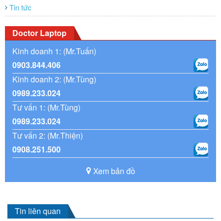
Tin tức
Doctor Laptop
Kinh doanh 1: (Mr.Tuấn)
0903.844.406
Kinh doanh 2: (Mr.Tùng)
0989.233.024
Tư vấn 1: (Mr.Tùng)
0989.233.024
Tư vấn 2: (Mr.Thiện)
0908.251.500
Xem bản đồ
Tin liên quan