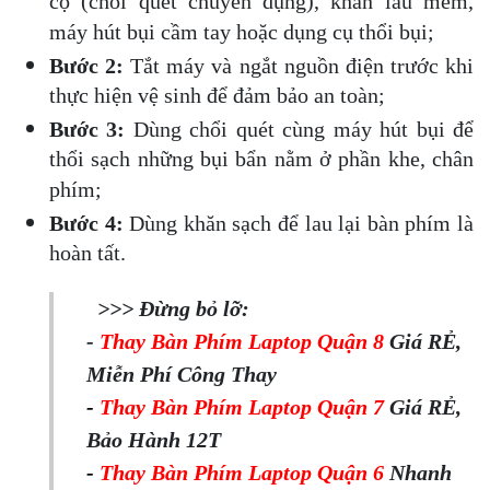
cọ (chổi quét chuyên dụng), khăn lau mềm, 
máy hút bụi cầm tay hoặc dụng cụ thổi bụi;
Bước 2: 
Tắt máy và ngắt nguồn điện trước khi 
thực hiện vệ sinh để đảm bảo an toàn;
Bước 3: 
Dùng chổi quét cùng máy hút bụi để 
thổi sạch những bụi bẩn nằm ở phần khe, chân 
phím;
Bước 4: 
Dùng khăn sạch để lau lại bàn phím là 
hoàn tất.
>>> Đừng bỏ lỡ:
-
Thay Bàn Phím Laptop Quận 8
Giá RẺ,
Miễn Phí Công Thay
-
Thay Bàn Phím Laptop Quận 7
Giá RẺ,
Bảo Hành 12T
-
Thay Bàn Phím Laptop Quận 6
Nhanh