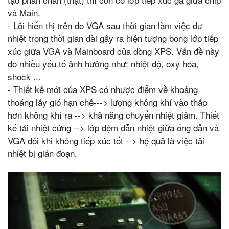
và Main.
- Lỗi hiển thị trên do VGA sau thời gian làm việc dư
nhiệt trong thời gian dài gây ra hiện tượng bong lớp tiếp
xúc giữa VGA và Mainboard của dòng XPS. Vấn đề này
do nhiều yếu tố ảnh hưởng như: nhiệt độ, oxy hóa,
shock ...
- Thiết kế mới của XPS có nhược điểm về khoảng
thoáng lấy gió hạn chế---> lượng không khí vào thấp
hơn không khí ra --> khả năng chuyển nhiệt giảm. Thiết
kế tải nhiệt cứng --> lớp đệm dẫn nhiệt giữa ống dẫn và
VGA đôi khi không tiếp xúc tốt --> hệ quả là việc tải
nhiệt bị gián đoạn.