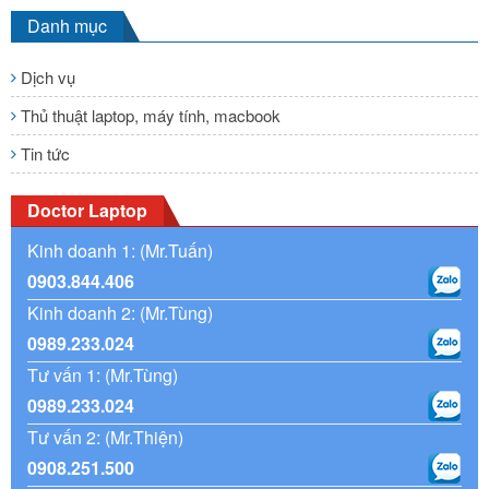
Danh mục
Dịch vụ
Thủ thuật laptop, máy tính, macbook
Tin tức
Doctor Laptop
Kinh doanh 1: (Mr.Tuấn)
0903.844.406
Kinh doanh 2: (Mr.Tùng)
0989.233.024
Tư vấn 1: (Mr.Tùng)
0989.233.024
Tư vấn 2: (Mr.Thiện)
0908.251.500