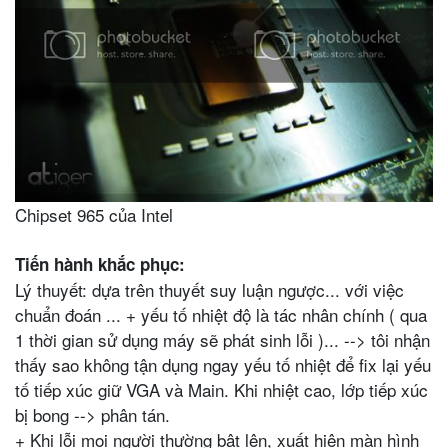
Chipset 965 của Intel
Tiến hành khắc phục:
Lý thuyết: dựa trên thuyết suy luận ngược... với việc
chuẩn đoán ... + yếu tố nhiệt độ là tác nhân chính ( qua
1 thời gian sử dụng máy sẽ phát sinh lỗi )... --> tôi nhận
thấy sao không tận dụng ngay yếu tố nhiệt để fix lại yếu
tố tiếp xúc giữ VGA và Main. Khi nhiệt cao, lớp tiếp xúc
bị bong --> phân tán.
+ Khi lỗi mọi người thường bật lên, xuất hiện màn hình