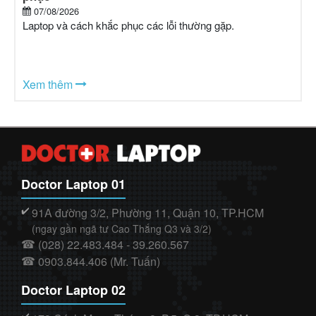
07/08/2026
Laptop và cách khắc phục các lỗi thường gặp.
Xem thêm
Doctor Laptop 01
91A đường 3/2, Phường 11, Quận 10, TP.HCM
✔️
(ngay gần ngã tư Cao Thắng Q3 và 3/2)
(028) 22.483.484 - 39.260.567
☎
0903.844.406 (Mr. Tuấn)
☎
Doctor Laptop 02