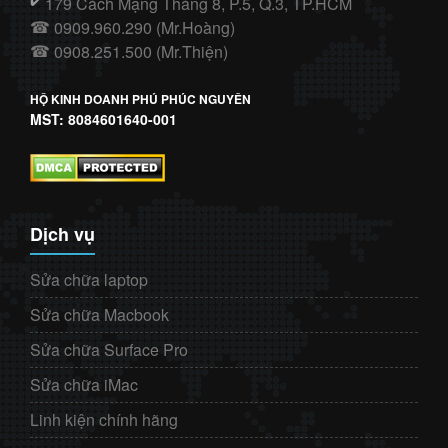
179 Cách Mạng Tháng 8, P.5, Q.3, TP.HCM
✔️
0909.960.290 (Mr.Hoàng)
☎
0908.251.500 (Mr.Thiện)
☎
HỘ KINH DOANH PHÚ PHÚC NGUYÊN
MST: 8084601640-001
Dịch vụ
Sửa chữa laptop
Sửa chữa Macbook
Sửa chữa Surface Pro
Sửa chữa iMac
Linh kiện chính hãng