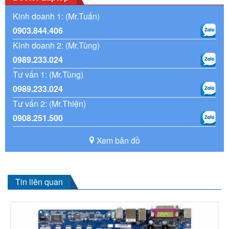
Kinh doanh 1: (Mr.Tuấn)
0903.844.406
Kinh doanh 2: (Mr.Tùng)
0989.233.024
Tư vấn 1: (Mr.Tùng)
0989.233.024
Tư vấn 2: (Mr.Thiện)
0908.251.500
Xem bản đồ
Tin liên quan