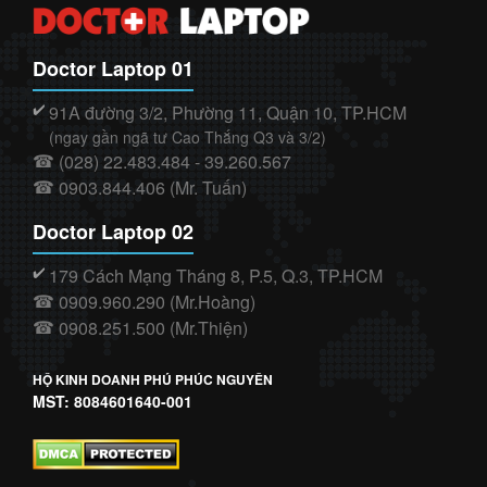
Doctor Laptop 01
91A đường 3/2, Phường 11, Quận 10, TP.HCM
✔️
(ngay gần ngã tư Cao Thắng Q3 và 3/2)
(028) 22.483.484 - 39.260.567
☎
0903.844.406 (Mr. Tuấn)
☎
Doctor Laptop 02
179 Cách Mạng Tháng 8, P.5, Q.3, TP.HCM
✔️
0909.960.290 (Mr.Hoàng)
☎
0908.251.500 (Mr.Thiện)
☎
HỘ KINH DOANH PHÚ PHÚC NGUYÊN
MST: 8084601640-001