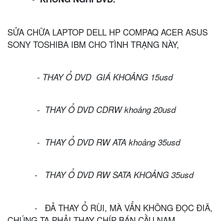
SỬA CHỮA LAPTOP DELL HP COMPAQ ACER ASUS
SONY TOSHIBA IBM
CHO TÌNH TRẠNG NÀY,
- THAY Ổ DVD GIÁ KHOẢNG 15usd
- THAY Ổ DVD CDRW khoảng 20usd
- THAY Ổ DVD RW ATA khoảng 35usd
- THAY Ổ DVD RW SATA KHOẢNG 35usd
- ĐẢ THAY Ổ RÙI, MÀ VẨN KHÔNG ĐỌC ĐIÃ,
CHÚNG TA PHẢI THAY CHÍP BÁN CẦU NAM.