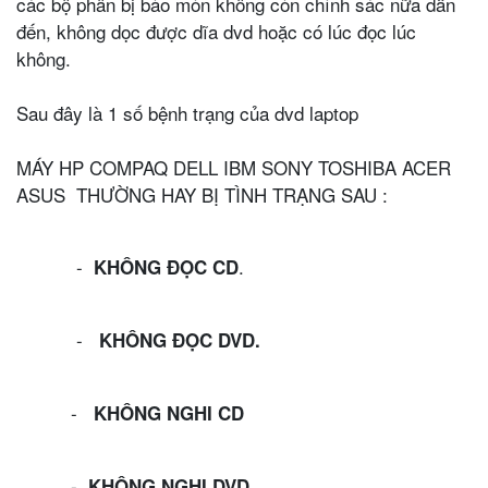
các bộ phân bị bào mòn không còn chính sác nữa dẫn
đến, không dọc được dĩa dvd hoặc có lúc đọc lúc
không.
Sau đây là 1 số bệnh trạng của dvd laptop
MÁY HP COMPAQ DELL IBM SONY TOSHIBA ACER
ASUS THƯỜNG HAY BỊ TÌNH TRẠNG SAU :
-
.
KHÔNG ĐỌC CD
-
KHÔNG ĐỌC DVD
.
-
KHÔNG NGHI CD
-
KHÔNG NGHI DVD
.