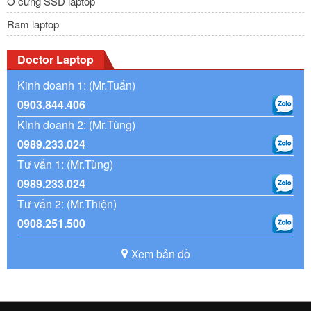
Ổ cứng SSD laptop
Ram laptop
Doctor Laptop
Kinh doanh 1: (Mr.Tuấn)
0903.844.406
Kinh doanh 2: (Mr.Tùng)
0989.233.024
Tư vấn 1: (Mr.Tùng)
0989.233.024
Tư vấn 2: (Mr.Thiện)
0908.251.500
Xem bản đồ
Lúc này, 
thay pin laptop Dell Inspiron 
chính là dịch vụ 
hàng đầu giúp bạn giải quyết triệt để các lỗi do pin của 