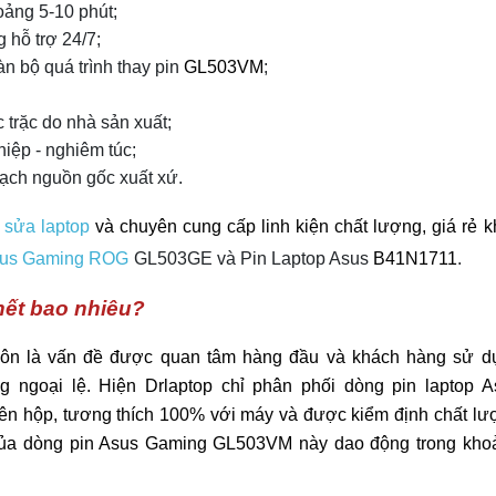
oảng 5-10 phút;
g hỗ trợ 24/7;
n bộ quá trình thay pin 
GL503VM
;
c trặc do nhà sản xuất;
iệp - nghiêm túc;
bạch nguồn gốc xuất xứ.
sửa laptop
và chuyên cung cấp linh kiện chất lượng, giá rẻ 
sus Gaming ROG
GL503GE
và Pin Laptop Asus
B41N1711
.
ết bao nhiêu?
uôn là vấn đề được quan tâm hàng đầu và khách hàng sử d
g ngoại lệ. Hiện Drlaptop chỉ phân phối dòng pin laptop A
ên hộp, tương thích 100% với máy và được kiểm định chất lư
á của dòng pin Asus Gaming GL503VM này dao động trong kho