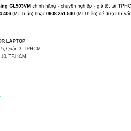
ming
GL503VM
chính hãng - chuyên nghiệp - giá tốt tại TPH
4.406
(Mr. Tuấn) hoặc
0908.251.500
(Mr.Thiện) để được tư vấ
OR LAPTOP
g 5, Quận 3, TPHCM
n 10, TP.HCM
E