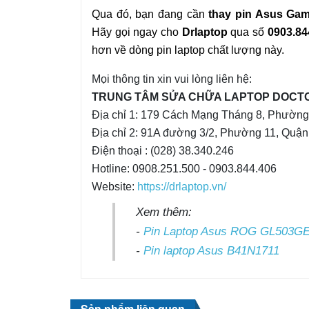
Qua đó, bạn đang cần
thay pin Asus Ga
Hãy gọi ngay cho
Drlaptop
qua số
0903.84
hơn về dòng pin laptop chất lượng này.
Mọi thông tin xin vui lòng liên hệ:
TRUNG TÂM SỬA CHỮA LAPTOP DOCT
Địa chỉ 1: 179 Cách Mạng Tháng 8, Phườn
Địa chỉ 2: 91A đường 3/2, Phường 11, Quậ
Điện thoại : (028) 38.340.246
Hotline: 0908.251.500 - 0903.844.406
Website:
https://drlaptop.vn/
Xem thêm:
-
Pin Laptop Asus ROG GL503G
-
Pin laptop Asus B41N1711
Sản phẩm liên quan