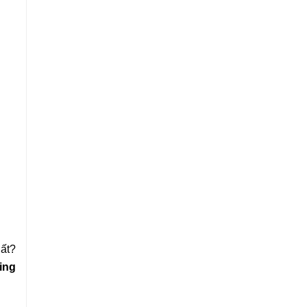
ất?
ing