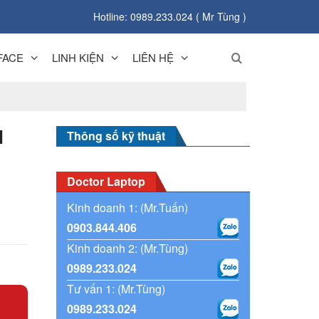
Hotline: 0989.233.024 ( Mr Tùng )
FACE
LINH KIỆN
LIÊN HỆ
M
Thông số kỹ thuật
Doctor Laptop
Kinh doanh 1: (Mr.Tuấn)
0903.844.406
Kinh doanh 2: (Mr.Tùng)
0989.233.024
Tư vấn 1: (Mr.Tùng)
0989.233.024