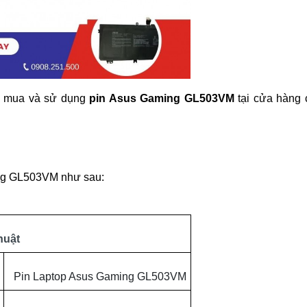
i mua và sử dụng
pin Asus Gaming
GL503VM
tại cửa hàng 
ng
GL503VM
như sau:
huật
Pin Laptop Asus Gaming GL503VM