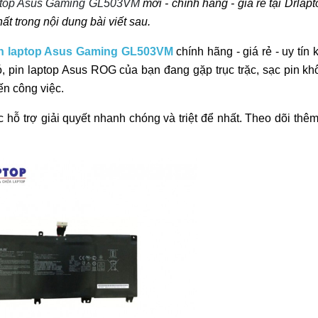
aptop Asus Gaming GL503VM
mới - chính hãng - giá rẻ tại Drlap
t trong nội dung bài viết sau.
n laptop Asus Gaming GL503VM
chính hãng - giá rẻ - uy tín
, pin laptop Asus ROG của bạn đang gặp trục trặc, sạc pin kh
n công việc.
 hỗ trợ giải quyết nhanh chóng và triệt để nhất. Theo dõi thê