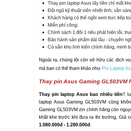
Thay pin laptop Asus lấy liền chỉ mất kh
Đội ngũ kỹ thuật viên nhiệt tình, sẵn sàn
Khách hàng có thể ngồi xem trực tiếp toà
Miễn phí công;
Chính sách 1 đổi 1 nếu phát hiện lỗi, trụ
Bảo hành sản phẩm dài lâu - chuyên ngh
Có sẵn kho linh kiện chính hãng, minh 
Ngoài ra, chúng tôi còn sở hữu các dịch vụ
mà bạn có thể tham khảo như
Pin Laptop A
Thay pin Asus Gaming GL503VM h
Thay pin laptop Asus bao nhiêu tiền
? l
laptop Asus Gaming
GL503VM
cũng khôn
Gaming
GL503VM
zin chính hãng còn nguy
khắt khe trước khi đưa ra thị trường. Gi
1.080.000đ - 1.280.000đ
.