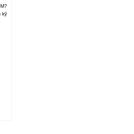
CM?
n kỹ