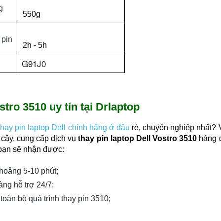
g
550g
 pin
2h - 5h
G91J0
stro 3510 uy tín tại Drlaptop
thay pin laptop Dell chính hãng ở đâu
rẻ, chuyên nghiệp nhất? 
n cậy, cung cấp dịch vụ
thay pin laptop Dell Vostro 3510
hàng 
 bạn sẽ nhận được:
khoảng 5-10 phút;
àng hỗ trợ 24/7;
toàn bộ quá trình thay pin 3510;