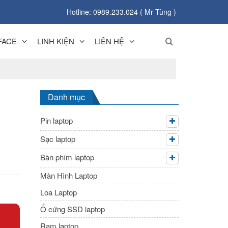
Hotline: 0989.233.024 ( Mr Tùng )
FACE
LINH KIỆN
LIÊN HỆ
Danh mục
Pin laptop
Sạc laptop
Bàn phím laptop
Màn Hình Laptop
Loa Laptop
Ổ cứng SSD laptop
Ram laptop