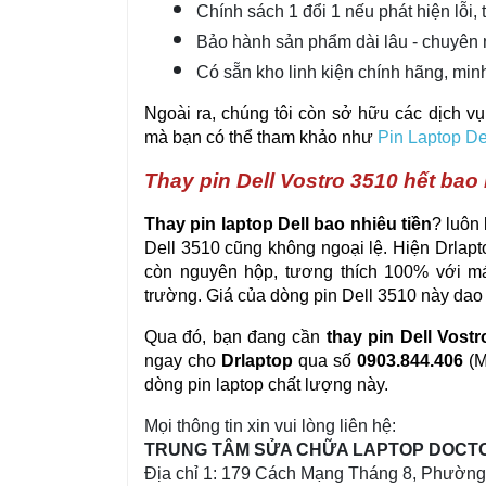
Chính sách 1 đổi 1 nếu phát hiện lỗi, 
Bảo hành sản phẩm dài lâu - chuyên 
Có sẵn kho linh kiện chính hãng, min
Ngoài ra, chúng tôi còn sở hữu các dịch v
mà bạn có thể tham khảo như
Pin Laptop De
Thay pin Dell Vostro 3510 hết bao
Thay pin laptop Dell bao nhiêu tiền
? luôn
Dell 3510 cũng không ngoại lệ. Hiện Drlapt
còn nguyên hộp, tương thích 100% với má
trường. Giá của dòng pin Dell 3510 này da
Qua đó, bạn đang cần
thay pin Dell Vost
ngay cho
Drlaptop
qua số
0903.844.406
(M
dòng pin laptop chất lượng này.
Mọi thông tin xin vui lòng liên hệ:
TRUNG TÂM SỬA CHỮA LAPTOP DOCT
Địa chỉ 1: 179 Cách Mạng Tháng 8, Phườn