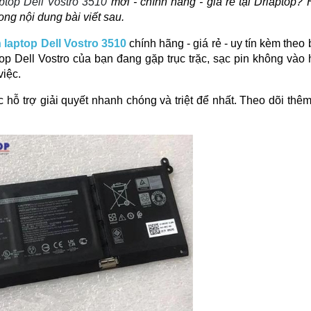
aptop Dell Vostro 3510
mới - chính hãng - giá rẻ tại
Drlaptop
? 
ong nội dung bài viết sau.
n laptop Dell Vostro 3510
chính hãng - giá rẻ - uy tín kèm theo
op Dell Vostro của bạn đang gặp trục trặc, sạc pin không vào
iệc.
 hỗ trợ giải quyết nhanh chóng và triệt để nhất. Theo dõi thê