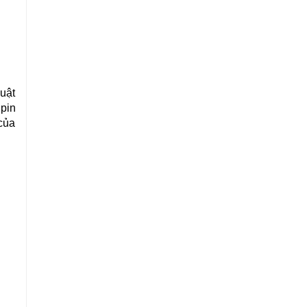
uật
 pin
 của