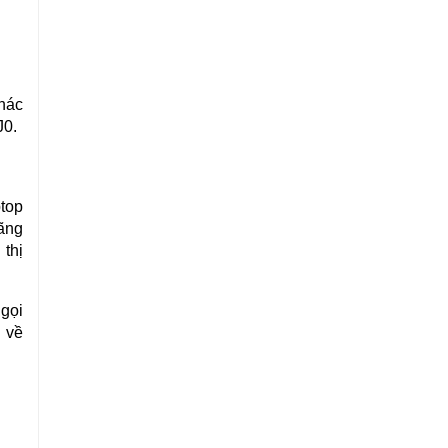
khác
J0
.
top
hãng
thị
gọi
 về