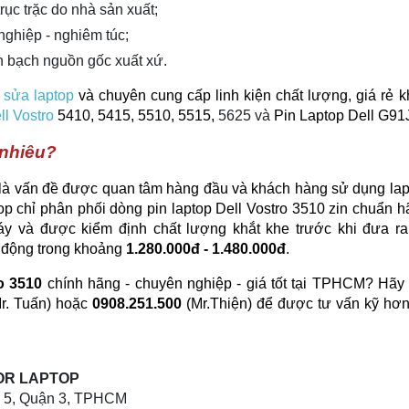
trục trặc do nhà sản xuất;
nghiệp - nghiêm túc;
h bạch nguồn gốc xuất xứ.
ụ
sửa laptop
và chuyên cung cấp linh kiện chất lượng, giá rẻ 
ll Vostro
5410, 5415, 5510, 5515,
5625
và
Pin Laptop Dell
G91
 nhiêu?
 là vấn đề được quan tâm hàng đầu và khách hàng sử dụng lap
op chỉ phân phối dòng pin laptop Dell Vostro 3510 zin chuẩn 
y và được kiểm định chất lượng khắt khe trước khi đưa ra 
o động trong khoảng
1.280.000đ - 1.480.000đ
.
ro 3510
chính hãng - chuyên nghiệp - giá tốt tại TPHCM? Hãy 
r. Tuấn) hoặc
0908.251.500
(Mr.Thiện) để được tư vấn kỹ hơn
OR LAPTOP
g 5, Quận 3, TPHCM