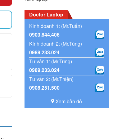
Doctor Laptop
)
Kinh doanh 1: (Mr.Tuấn)
0903.844.406
Kinh doanh 2: (Mr.Tùng)
0989.233.024
Tư vấn 1: (Mr.Tùng)
0989.233.024
Tư vấn 2: (Mr.Thiện)
0908.251.500
Xem bản đồ