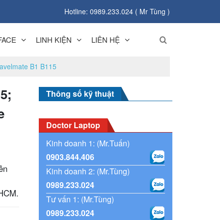
Hotline: 0989.233.024 ( Mr Tùng )
FACE
LINH KIỆN
LIÊN HỆ
Travelmate B1 B115
5;
Thông số kỹ thuật
e
Doctor Laptop
Kinh doanh 1: (Mr.Tuấn)
0903.844.406
ên
Kinh doanh 2: (Mr.Tùng)
0989.233.024
.HCM.
Tư vấn 1: (Mr.Tùng)
0989.233.024