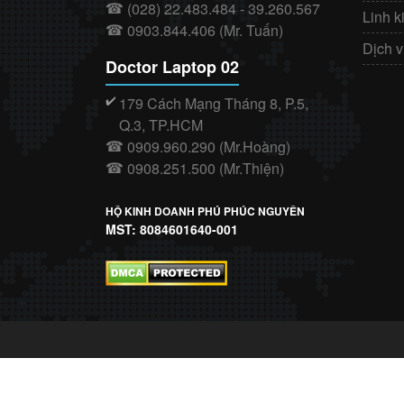
(028) 22.483.484 - 39.260.567
☎
Linh k
0903.844.406 (Mr. Tuấn)
☎
Dịch 
Doctor Laptop 02
179 Cách Mạng Tháng 8, P.5,
✔️
Q.3, TP.HCM
0909.960.290 (Mr.Hoàng)
☎
0908.251.500 (Mr.Thiện)
☎
HỘ KINH DOANH PHÚ PHÚC NGUYÊN
MST: 8084601640-001