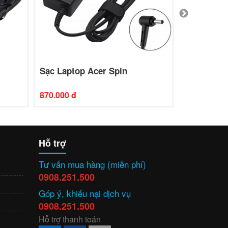
Sạc Laptop Acer Spin
Sạc Laptop
870.000 đ
880.000 đ
Hỗ trợ
Tư vấn mua hàng (miễn phí)
0908.251.500
Góp ý, khiếu nại dịch vụ
0908.251.500
Hỗ trợ thanh toán