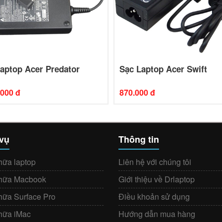
aptop Acer Predator
Sạc Laptop Acer Swift
.000 đ
870.000 đ
 vụ
Thông tin
hữa laptop
Liên hệ với chúng tôi
hữa Macbook
Giới thiệu về Drlaptop
hữa Surface Pro
Điều khoản sử dụng
hữa iMac
Hướng dẫn mua hàng