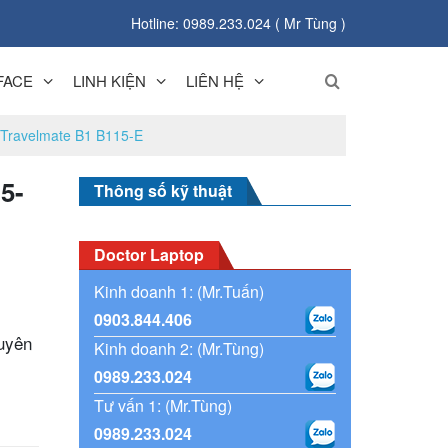
Hotline: 0989.233.024 ( Mr Tùng )
FACE
LINH KIỆN
LIÊN HỆ
r Travelmate B1 B115-E
5-
Thông số kỹ thuật
Doctor Laptop
Kinh doanh 1: (Mr.Tuấn)
0903.844.406
uyên
Kinh doanh 2: (Mr.Tùng)
0989.233.024
Tư vấn 1: (Mr.Tùng)
0989.233.024