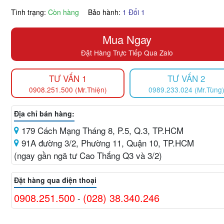
Tình trạng:
Còn hàng
Bảo hành:
1 Đổi 1
Mua Ngay
Đặt Hàng Trực Tiếp Qua Zalo
TƯ VẤN 1
TƯ VẤN 2
0908.251.500 (Mr.Thiện)
0989.233.024 (Mr.Tùng
Địa chỉ bán hàng:
179 Cách Mạng Tháng 8, P.5, Q.3, TP.HCM
91A đường 3/2, Phường 11, Quận 10, TP.HCM
(ngay gần ngã tư Cao Thắng Q3 và 3/2)
Đặt hàng qua điện thoại
0908.251.500
(028) 38.340.246
-