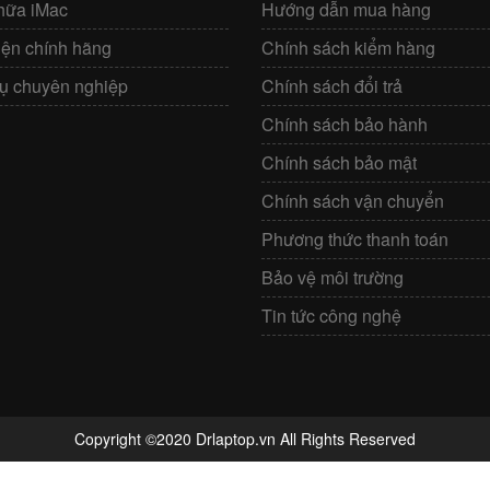
hữa iMac
Hướng dẫn mua hàng
iện chính hãng
Chính sách kiểm hàng
vụ chuyên nghiệp
Chính sách đổi trả
Chính sách bảo hành
Chính sách bảo mật
Chính sách vận chuyển
Phương thức thanh toán
Bảo vệ môi trường
Tin tức công nghệ
Copyright ©2020 Drlaptop.vn All Rights Reserved