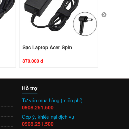
Sạc Laptop Acer Spin
Sạc Laptop
870.000 đ
880.000 đ
Hỗ trợ
Tư vấn mua hàng (miễn phí)
0908.251.500
Góp ý, khiếu nại dịch vụ
0908.251.500