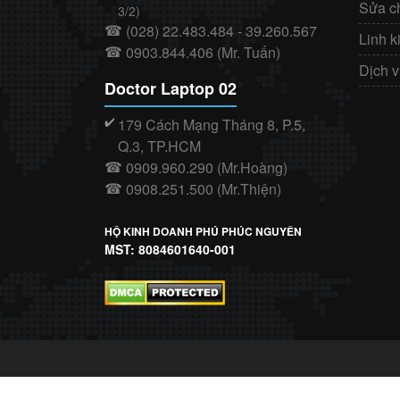
Sửa c
3/2)
(028) 22.483.484 - 39.260.567
☎
Linh k
0903.844.406 (Mr. Tuấn)
☎
Dịch 
Doctor Laptop 02
179 Cách Mạng Tháng 8, P.5,
✔️
Q.3, TP.HCM
0909.960.290 (Mr.Hoàng)
☎
0908.251.500 (Mr.Thiện)
☎
HỘ KINH DOANH PHÚ PHÚC NGUYÊN
MST: 8084601640-001