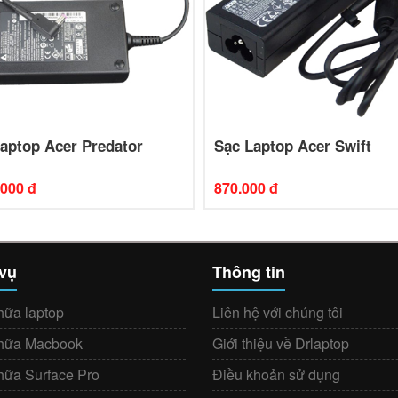
aptop Acer Predator
Sạc Laptop Acer Swift
.000 đ
870.000 đ
 vụ
Thông tin
hữa laptop
Liên hệ với chúng tôi
hữa Macbook
Giới thiệu về Drlaptop
hữa Surface Pro
Điều khoản sử dụng