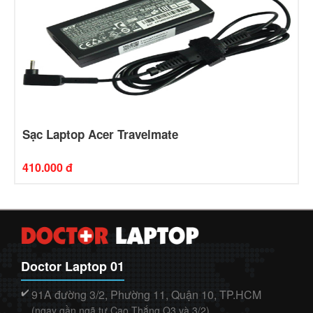
Sạc Laptop Acer Travelmate
410.000 đ
Doctor Laptop 01
91A đường 3/2, Phường 11, Quận 10, TP.HCM
✔️
(ngay gần ngã tư Cao Thắng Q3 và 3/2)