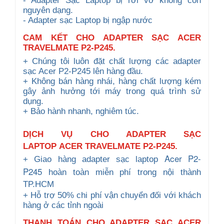
- Adapter Sạc Laptop bị rơi vỡ không còn
nguyên dạng.
- Adapter sạc Laptop bị ngập nước
CAM KẾT CHO ADAPTER SẠC ACER
TRAVELMATE P2-P245.
+ Chúng tôi luôn đặt chất lượng các adapter
sạc Acer
P2-P245
lên hàng đầu.
+ Không bán hàng nhái, hàng chất lượng kém
gây ảnh hưởng tới máy trong quá trình sử
dụng.
+ Bảo hành nhanh, nghiêm túc.
DỊCH VỤ CHO ADAPTER
SẠC
LAPTOP
ACER TRAVELMATE P2-P245.
Acer P2-
+ Giao hàng
adapter
sạc laptop
P245
hoàn
toàn miễn phí trong nội thành
TP.HCM
+ Hỗ trợ 50% chi phí vận chuyển đối với khách
hàng ở các tỉnh ngoài
THANH TOÁN CHO ADAPTER SẠC ACER