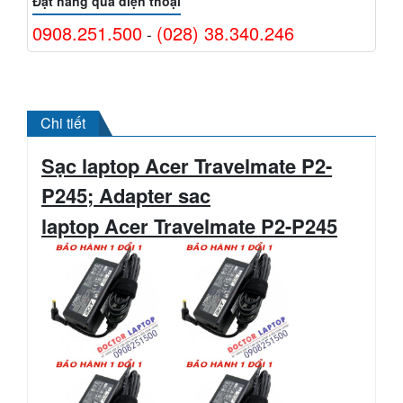
Đặt hàng qua điện thoại
0908.251.500
(028) 38.340.246
-
Chi tiết
Sạc laptop Acer
Travelmate P2-
P245
; Adapter sac
laptop
Acer
Travelmate
P2-P245