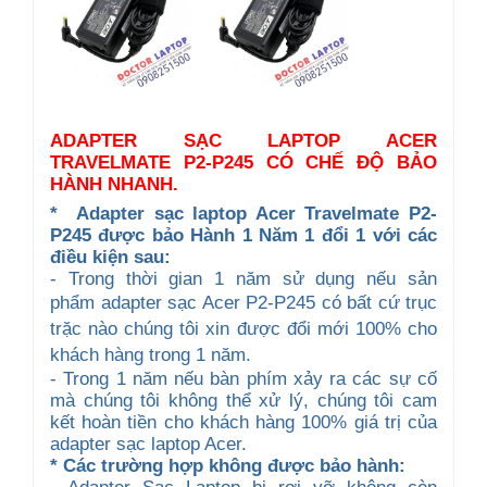
ADAPTER SẠC LAPTOP ACER
TRAVELMATE P2-P245 CÓ CHẾ ĐỘ BẢO
HÀNH NHANH.
*
A
dapter sạc
laptop Acer Travelmate P2-
P245
được b
ảo Hành 1 Năm 1 đổi 1 với các
điều kiện sau:
- Trong thời gian 1 năm sử dụng nếu sản
phẩm
adapter sạc Acer
P2-P245
có bất cứ trục
trặc nào chúng tôi xin được đổi mới 100% cho
khách hàng trong 1 năm.
- Trong 1 năm nếu bàn phím xảy ra các sự cố
mà chúng tôi không thể xử lý, chúng tôi cam
kết hoàn tiền cho khách hàng 100% giá trị của
adapter sạc laptop Acer.
* Các trường hợp không được bảo hành: