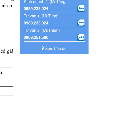
Kinh doanh 2: (Mr.Tùng)
iểu rõ 
0989.233.024
Tư vấn 1: (Mr.Tùng)
0989.233.024
Tư vấn 2: (Mr.Thiện)
0908.251.500
Xem bản đồ
ó giá 
h