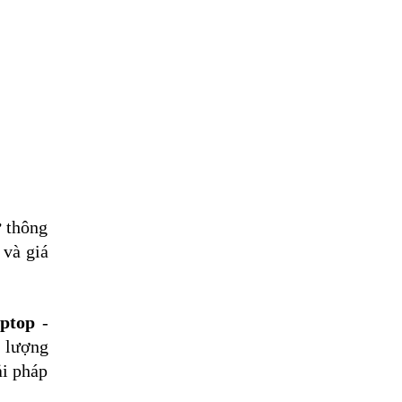
 thông 
và giá 
aptop
 - 
 lượng 
i pháp 