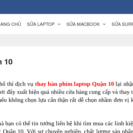
RANG CHỦ
SỬA LAPTOP
SỬA MACBOOK
SỬA SUR
n 10
ố thì dịch vụ 
thay bàn phím laptop Quận 10
 lại nhậ
ơi đây xuất hiện quá nhiều cửa hàng cung cấp và thay t
n nếu không chọn lựa cẩn thận rất dễ chọn nhầm đơn vị 
 mà bạn có thể tin tưởng liên hệ khi tìm mua các linh kiệ
c Quận 10. Với sự chuyên nghiệp, chất lượng sản phẩ