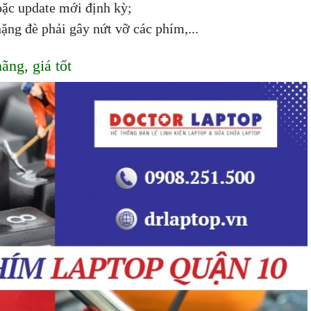
oặc update mới định kỳ;
ặng đè phải gây nứt vỡ các phím,...
ãng, giá tốt