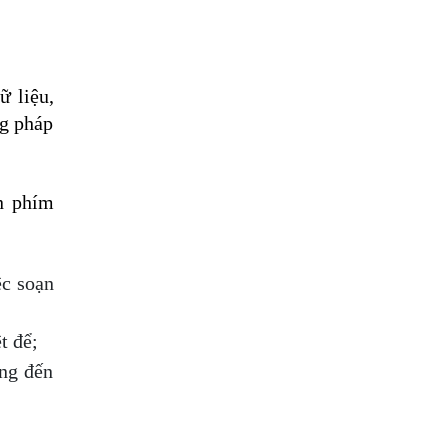
 liệu, 
g pháp 
n phím 
c soạn 
t để;
ng đến 