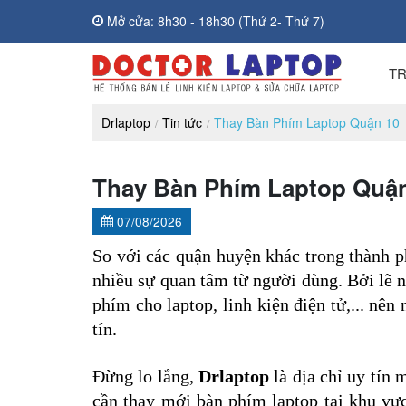
Mở cửa: 8h30 - 18h30 (Thứ 2- Thứ 7)
T
Drlaptop
Tin tức
Thay Bàn Phím Laptop Quận 10
Thay Bàn Phím Laptop Quậ
07/08/2026
So với các quận huyện khác trong thành ph
nhiều sự quan tâm từ người dùng. Bởi lẽ n
phím cho laptop, linh kiện điện tử,... nê
tín.
Đừng lo lắng, 
Drlaptop
 là địa chỉ uy tín
cần thay mới bàn phím laptop tại khu vự