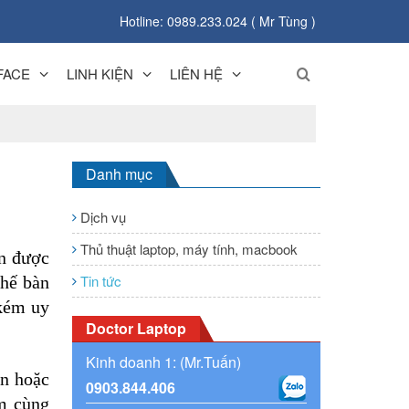
Hotline: 0989.233.024 ( Mr Tùng )
FACE
LINH KIỆN
LIÊN HỆ
Danh mục
Dịch vụ
Thủ thuật laptop, máy tính, macbook
n được 
Tin tức
hế bàn 
kém uy 
Doctor Laptop
Kinh doanh 1: (Mr.Tuấn)
n hoặc 
0903.844.406
m cùng 