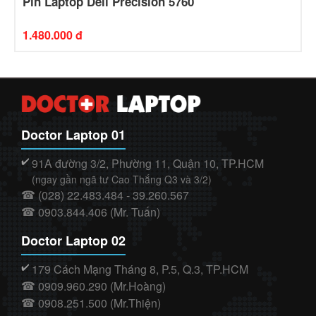
Pin Laptop Dell Precision 5760
1.480.000 đ
Doctor Laptop 01
91A đường 3/2, Phường 11, Quận 10, TP.HCM
✔️
(ngay gần ngã tư Cao Thắng Q3 và 3/2)
(028) 22.483.484 - 39.260.567
☎
0903.844.406 (Mr. Tuấn)
☎
Doctor Laptop 02
179 Cách Mạng Tháng 8, P.5, Q.3, TP.HCM
✔️
0909.960.290 (Mr.Hoàng)
☎
0908.251.500 (Mr.Thiện)
☎