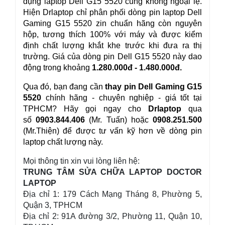
dụng laptop Dell G15 5520 cũng không ngoại lệ.
Hiện Drlaptop chỉ phân phối dòng pin laptop Dell
Gaming G15 5520 zin chuẩn hãng còn nguyên
hộp, tương thích 100% với máy và được kiểm
định chất lượng khắt khe trước khi đưa ra thị
trường. Giá của dòng pin Dell G15 5520 này dao
động trong khoảng
1.2
80.000đ - 1.480.000đ
.
Qua đó, bạn đang cần
thay pin Dell Gaming G15
5520
chính hãng - chuyên nghiệp - giá tốt tại
TPHCM? Hãy gọi ngay cho
Drlaptop
qua
số
0903.844.406
(Mr. Tuấn) hoặc
0908.251.500
(Mr.Thiện) để được tư vấn kỹ hơn về dòng pin
laptop chất lượng này.
Mọi thông tin xin vui lòng liên hệ:
TRUNG TÂM SỬA CHỮA LAPTOP DOCTOR
LAPTOP
Địa chỉ 1: 179 Cách Mạng Tháng 8, Phường 5,
Quận 3, TPHCM
Địa chỉ 2: 91A đường 3/2, Phường 11, Quận 10,