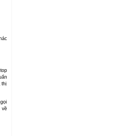
khác
top
uẩn
thị
 gọi
 về