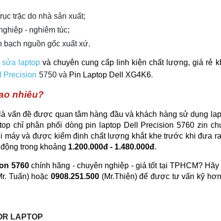
trục trặc do nhà sản xuất;
nghiệp - nghiêm túc;
h bạch nguồn gốc xuất xứ.
ụ
sửa laptop
và chuyên cung cấp linh kiện chất lượng, giá rẻ 
l Precision
5750 và
Pin Laptop Dell XG4K6
.
bao nhiêu?
 là vấn đề được quan tâm hàng đầu và khách hàng sử dụng lap
top chỉ phân phối dòng pin laptop Dell Precision 5760 zin ch
 máy và được kiểm định chất lượng khắt khe trước khi đưa ra 
o động trong khoảng
1.200.000đ - 1.480.000đ
.
sion 5760
chính hãng - chuyên nghiệp - giá tốt tại TPHCM? Hãy
r. Tuấn) hoặc
0908.251.500
(Mr.Thiện) để được tư vấn kỹ hơn
OR LAPTOP