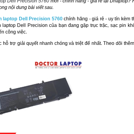
ptop Dell Precision 5760
mới - chính hãng - giá rẻ tại
Drlaptop
? 
ong nội dung bài viết sau.
n laptop Dell Precision 5760
chính hãng - giá rẻ - uy tín kèm 
laptop Dell Precision của bạn đang gặp trục trặc, sạc pin k
n công việc.
 hỗ trợ giải quyết nhanh chóng và triệt để nhất. Theo dõi thê