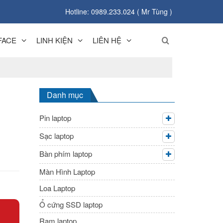
Hotline: 0989.233.024 ( Mr Tùng )
FACE
LINH KIỆN
LIÊN HỆ
Danh mục
Pin laptop
Sạc laptop
Bàn phím laptop
Màn Hình Laptop
Loa Laptop
Ổ cứng SSD laptop
Ram laptop