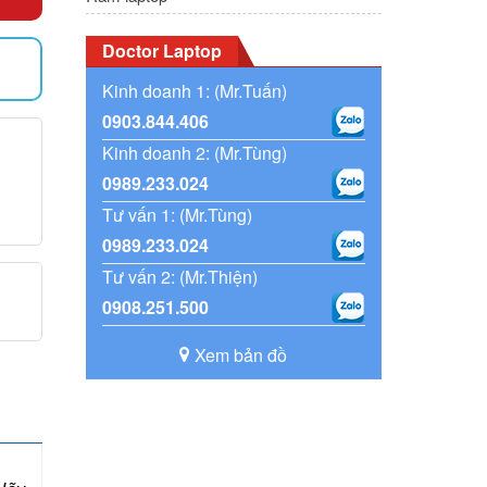
Doctor Laptop
)
Kinh doanh 1: (Mr.Tuấn)
0903.844.406
Kinh doanh 2: (Mr.Tùng)
0989.233.024
Tư vấn 1: (Mr.Tùng)
0989.233.024
Tư vấn 2: (Mr.Thiện)
0908.251.500
Xem bản đồ