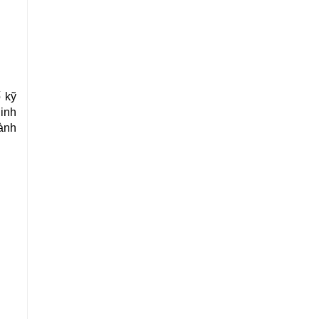
 kỹ
linh
lành