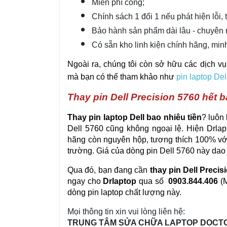
Miễn phí công;
Chính sách 1 đổi 1 nếu phát hiện lỗi, 
Bảo hành sản phẩm dài lâu - chuyên 
Có sẵn kho linh kiện chính hãng, min
Ngoài ra, chúng tôi còn sở hữu các dịch v
mà bạn có thể tham khảo như
pin laptop Del
Thay pin Dell Precision 5760 hết 
Thay pin laptop Dell bao nhiêu tiền
? luôn
Dell 5760 cũng không ngoại lệ. Hiện Drlap
hãng còn nguyên hộp, tương thích 100% với
trường. Giá của dòng pin Dell 5760 này da
Qua đó, bạn đang cần
thay pin Dell Preci
ngay cho
Drlaptop
qua số
0903.844.406
(M
dòng pin laptop chất lượng này.
Mọi thông tin xin vui lòng liên hệ:
TRUNG TÂM SỬA CHỮA LAPTOP DOCT