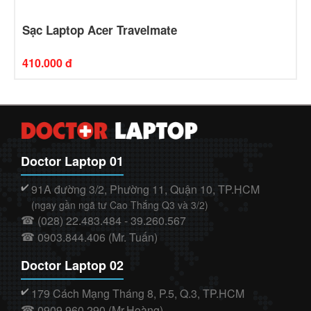
Sạc Laptop Acer Travelmate
410.000 đ
Doctor Laptop 01
91A đường 3/2, Phường 11, Quận 10, TP.HCM
✔️
(ngay gần ngã tư Cao Thắng Q3 và 3/2)
(028) 22.483.484 - 39.260.567
☎
0903.844.406 (Mr. Tuấn)
☎
Doctor Laptop 02
179 Cách Mạng Tháng 8, P.5, Q.3, TP.HCM
✔️
0909.960.290 (Mr.Hoàng)
☎